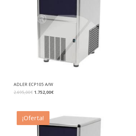
ADLER ECP105 A/W
2.695,00
€
1.752,00
€
¡Oferta!