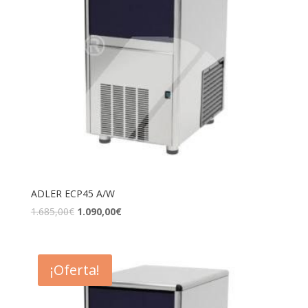
ADLER ECP45 A/W
1.685,00
€
1.090,00
€
¡Oferta!