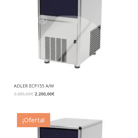
ADLER ECP155 A/W
3.385,00
€
2.200,00
€
¡Oferta!