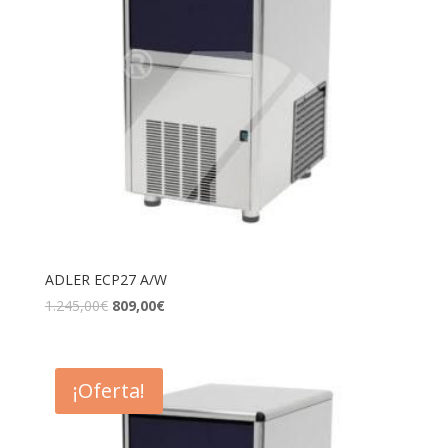
ADLER ECP27 A/W
1.245,00
€
809,00
€
¡Oferta!