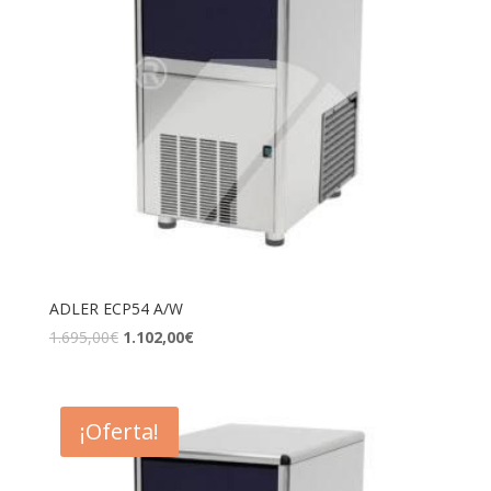
ADLER ECP54 A/W
1.695,00
€
1.102,00
€
¡Oferta!