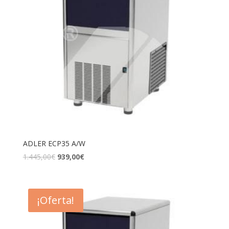
ADLER ECP35 A/W
1.445,00
€
939,00
€
¡Oferta!