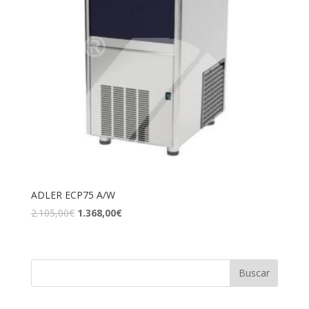
ADLER ECP75 A/W
2.105,00
€
1.368,00
€