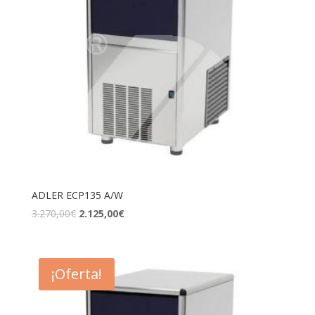
ADLER ECP135 A/W
3.270,00
€
2.125,00
€
¡Oferta!